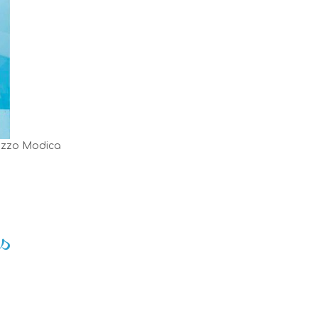
lazzo Modica
s