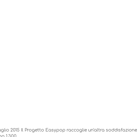
luglio 2015 Il Progetto Easypop raccoglie un'altra soddisfazione
 1.300....